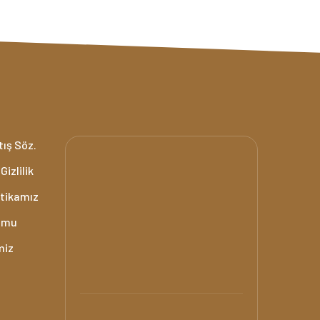
tış Söz.
Gizlilik
itikamız
umu
miz