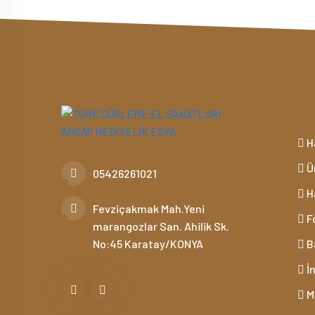
H
Ü
05426261021
H
Fevziçakmak Mah.Yeni
Fo
marangozlar San. Ahilik Sk.
No:45 Karatay/KONYA
B
İ
Mü