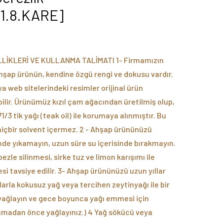
1.8.KARE]
LİKLERİ VE KULLANMA TALİMATI 1- Firmamızın
hşap ürünün, kendine özgü rengi ve dokusu vardır.
a web sitelerindeki resimler orijinal ürün
bilir. Ürünümüz kızıl çam ağacından üretilmiş olup,
/3 tik yağı (teak oil) ile korumaya alınmıştır. Bu
 hiçbir solvent içermez. 2 - Ahşap ürününüzü
nde yıkamayın, uzun süre su içerisinde bırakmayın.
ezle silinmesi, sirke tuz ve limon karışımı ile
si tavsiye edilir. 3- Ahşap ürününüzü uzun yıllar
ıklarla kokusuz yağ veya tercihen zeytinyağı ile bir
yağlayın ve gece boyunca yağı emmesi için
nmadan önce yağlayınız.) 4 Yağ sökücü veya