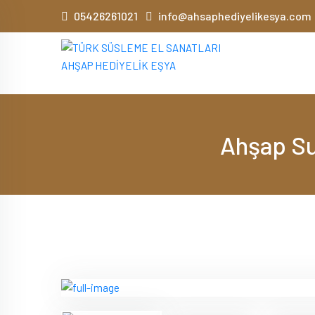
05426261021
info@ahsaphediyelikesya.com
Ahşap Su