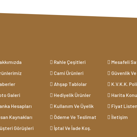
akkımızda
Rahle Çeşitleri
Mesafeli Sa
rünlerimiz
Cami Ürünleri
Güvenlik Ve 
aberler
Ahşap Tablolar
K.V.K.K. Pol
to Galeri
Hediyelik Ürünler
Harita Kon
anka Hesapları
Kullanım Ve Üyelik
Fiyat Liste
nsan Kaynakları
Ödeme Ve Teslimat
İletişim
şteri Görüşleri
İptal Ve İade Koş.