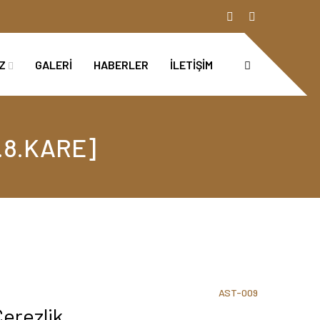
İZ
GALERİ
HABERLER
İLETİŞİM
1.8.KARE]
AST-009
erezlik