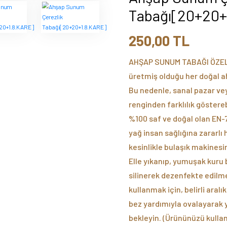
Tabağı[20+20+
250,00 TL
AHŞAP SUNUM TABAĞI ÖZEL
üretmiş olduğu her doğal a
Bu nedenle, sanal pazar vey
renginden farklılık göstere
%100 saf ve doğal olan EN-71
yağ insan sağlığına zararlı
kesinlikle bulaşık makinesi
Elle yıkanıp, yumuşak kuru b
silinerek dezenfekte edilme
kullanmak için, belirli aral
bez yardımıyla ovalayarak 
bekleyin. (Ürününüzü kulla